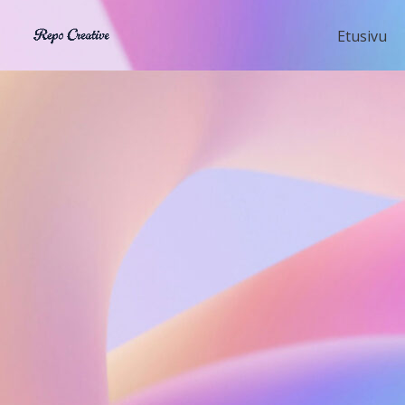
Siirry
sisältöön
Etusivu