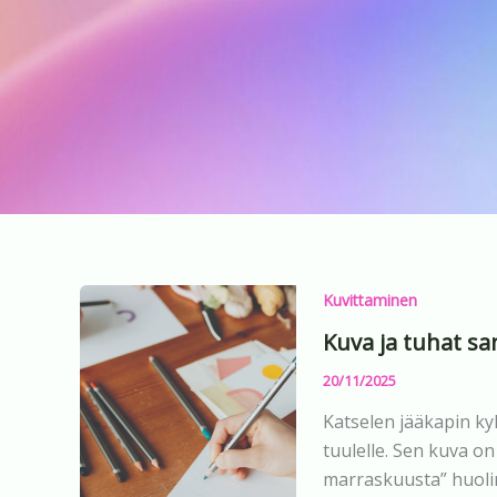
Kuvittaminen
Kuva ja tuhat sa
20/11/2025
Katselen jääkapin kyl
tuulelle. Sen kuva 
marraskuusta” huolim