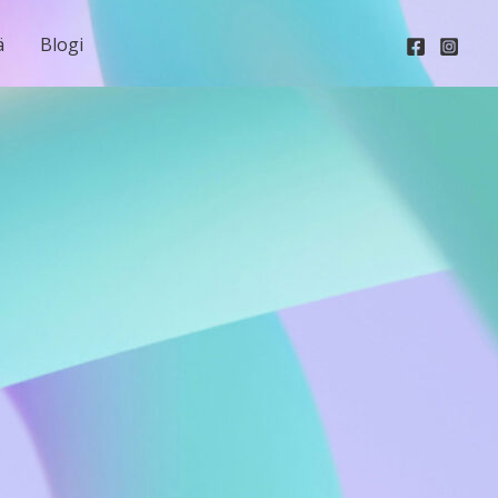
ä
Blogi