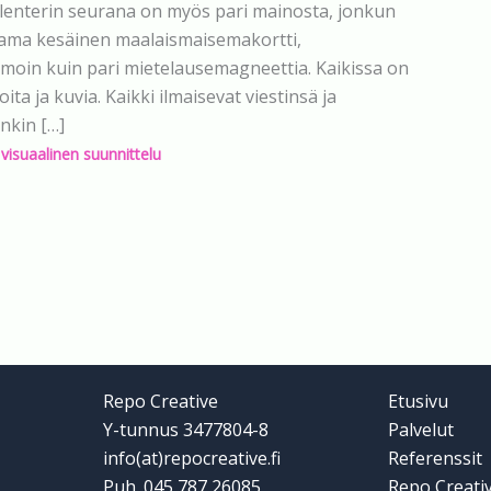
lenterin seurana on myös pari mainosta, jonkun
aama kesäinen maalaismaisemakortti,
moin kuin pari mietelausemagneettia. Kaikissa on
ita ja kuvia. Kaikki ilmaisevat viestinsä ja
nkin […]
,
visuaalinen suunnittelu
Repo Creative
Etusivu
Y-tunnus 3477804-8
Palvelut
info(at)repocreative.fi
Referenssit
Puh. 045 787 26085
Repo Creati