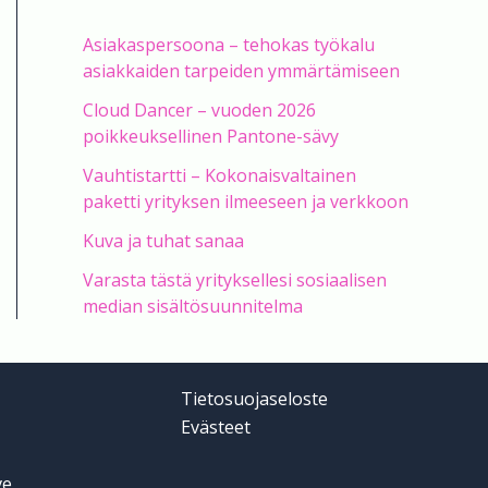
Asiakaspersoona – tehokas työkalu
asiakkaiden tarpeiden ymmärtämiseen
Cloud Dancer – vuoden 2026
poikkeuksellinen Pantone-sävy
Vauhtistartti – Kokonaisvaltainen
paketti yrityksen ilmeeseen ja verkkoon
Kuva ja tuhat sanaa
Varasta tästä yrityksellesi sosiaalisen
median sisältösuunnitelma
Tietosuojaseloste
Evästeet
ve