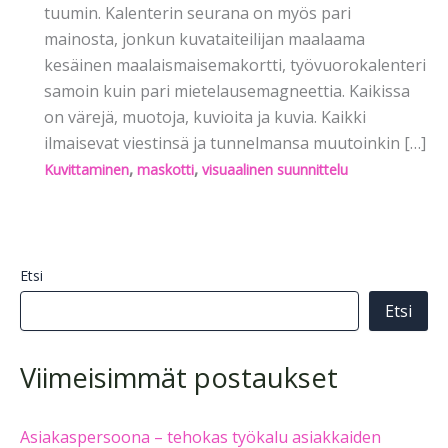
tuumin. Kalenterin seurana on myös pari
mainosta, jonkun kuvataiteilijan maalaama
kesäinen maalaismaisemakortti, työvuorokalenteri
samoin kuin pari mietelausemagneettia. Kaikissa
on värejä, muotoja, kuvioita ja kuvia. Kaikki
ilmaisevat viestinsä ja tunnelmansa muutoinkin […]
,
,
Kuvittaminen
maskotti
visuaalinen suunnittelu
Etsi
Etsi
Viimeisimmät postaukset
Asiakaspersoona – tehokas työkalu asiakkaiden