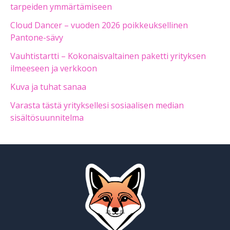
tarpeiden ymmärtämiseen
Cloud Dancer – vuoden 2026 poikkeuksellinen
Pantone-sävy
Vauhtistartti – Kokonaisvaltainen paketti yrityksen
ilmeeseen ja verkkoon
Kuva ja tuhat sanaa
Varasta tästä yrityksellesi sosiaalisen median
sisältösuunnitelma