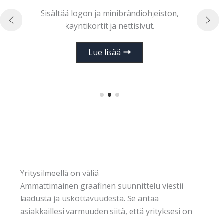
Sisältää logon ja minibrändiohjeiston,
S
käyntikortit ja nettisivut.
Lue lisää
Yritysilmeellä on väliä
Ammattimainen graafinen suunnittelu viestii
laadusta ja uskottavuudesta. Se antaa
asiakkaillesi varmuuden siitä, että yrityksesi on