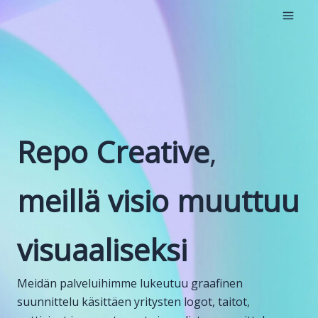
Siirry
sisältöön
Repo Creative
,
meillä visio muuttuu
visuaaliseksi
Meidän palveluihimme lukeutuu graafinen
suunnittelu käsittäen yritysten logot, taitot,