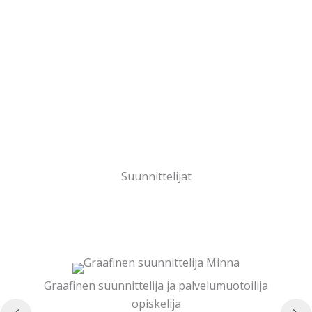
DJ TEE käyntikortit
DJ TEE logo
Ecobloom gardens nettisivut
Ystävälehti
Banderollit
Ystävänpäiväkortit
Suunnittelijat
Graafinen suunnittelija ja palvelumuotoilija
opiskelija