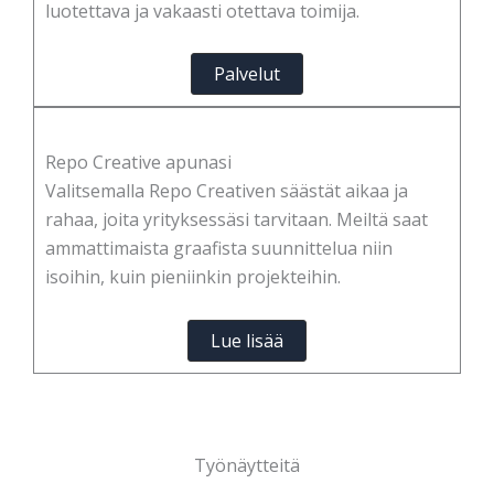
luotettava ja vakaasti otettava toimija.
Palvelut
Repo Creative apunasi
Valitsemalla Repo Creativen säästät aikaa ja
rahaa, joita yrityksessäsi tarvitaan. Meiltä saat
ammattimaista graafista suunnittelua niin
isoihin, kuin pieniinkin projekteihin.
Lue lisää
Työnäytteitä
EcoBloom Gardens Logo