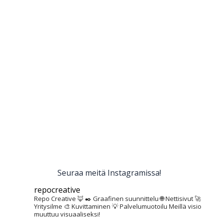
Seuraa meitä Instagramissa!
repocreative
Repo Creative 🦊
✒️ Graafinen suunnittelu
🌐 Nettisivut
🚀
Yritysilme
🎨 Kuvittaminen
💡 Palvelumuotoilu
Meillä visio
muuttuu visuaaliseksi!