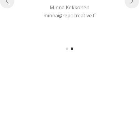
Minna Kekkonen
minna@repocreative.fi