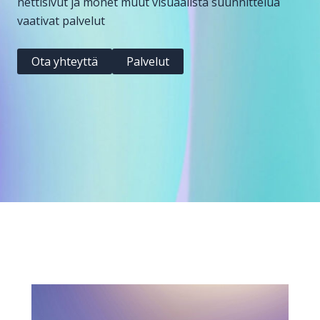
nettisivut ja monet muut visuaalista suunnittelua
vaativat palvelut
Ota yhteyttä
Palvelut