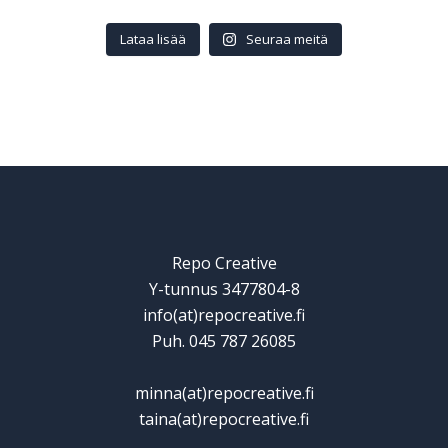
Lataa lisää
Seuraa meitä
Repo Creative
Y-tunnus 3477804-8
info(at)repocreative.fi
Puh. 045 787 26085
minna(at)repocreative.fi
taina(at)repocreative.fi