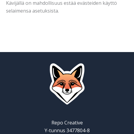
Kävijällä on mahdollisuus estää evästeiden käyttö
selaimensa asetuksista.
Repo Creative
Y-tunnus 3477804-8