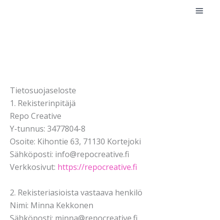
Siirry
sisältöön
Tietosuojaseloste
1. Rekisterinpitäjä
Repo Creative
Y-tunnus: 3477804-8
Osoite: Kihontie 63, 71130 Kortejoki
Sähköposti: info@repocreative.fi
Verkkosivut:
https://repocreative.fi
2. Rekisteriasioista vastaava henkilö
Nimi: Minna Kekkonen
Sähköposti: minna@repocreative.fi