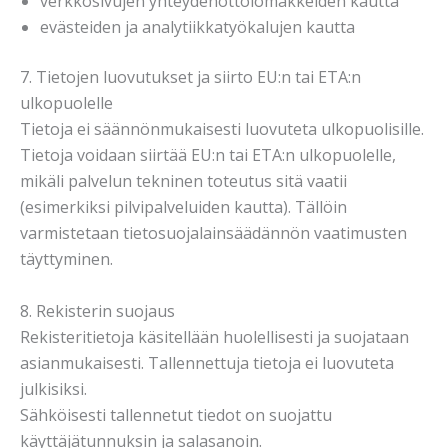
verkkosivujen yhteydenottolomakkeiden kautta
evästeiden ja analytiikkatyökalujen kautta
7. Tietojen luovutukset ja siirto EU:n tai ETA:n
ulkopuolelle
Tietoja ei säännönmukaisesti luovuteta ulkopuolisille.
Tietoja voidaan siirtää EU:n tai ETA:n ulkopuolelle,
mikäli palvelun tekninen toteutus sitä vaatii
(esimerkiksi pilvipalveluiden kautta). Tällöin
varmistetaan tietosuojalainsäädännön vaatimusten
täyttyminen.
8. Rekisterin suojaus
Rekisteritietoja käsitellään huolellisesti ja suojataan
asianmukaisesti. Tallennettuja tietoja ei luovuteta
julkisiksi.
Sähköisesti tallennetut tiedot on suojattu
käyttäjätunnuksin ja salasanoin.