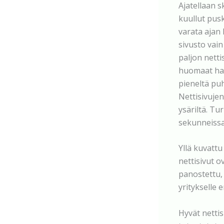
Ajatellaan s
kuullut pusk
varata ajan 
sivusto vain 
paljon netti
huomaat harm
pieneltä puh
Nettisivuje
ysäriltä. Tur
sekunneissa,
Yllä kuvattu
nettisivut o
panostettu,
yritykselle
Hyvät nettis