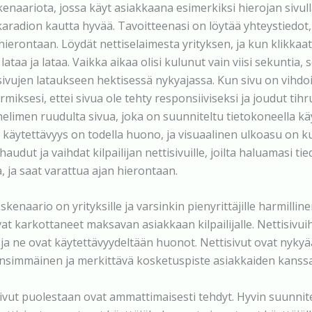
kenaariota, jossa käyt asiakkaana esimerkiksi hierojan sivulla
aradion kautta hyvää. Tavoitteenasi on löytää yhteystiedot, 
hierontaan. Löydät nettiselaimesta yrityksen, ja kun klikkaat 
lataa ja lataa. Vaikka aikaa olisi kulunut vain viisi sekuntia, 
sivujen lataukseen hektisessä nykyajassa. Kun sivu on vihdo
iksesi, ettei sivua ole tehty responsiiviseksi ja joudut ti
elimen ruudulta sivua, joka on suunniteltu tietokoneella kä
n käytettävyys on todella huono, ja visuaalinen ulkoasu on 
haudut ja vaihdat kilpailijan nettisivuille, joilta haluamasi ti
 ja saat varattua ajan hierontaan.
 skenaario on yrityksille ja varsinkin pienyrittäjille harmillin
vat karkottaneet maksavan asiakkaan kilpailijalle. Nettisivuih
 ja ne ovat käytettävyydeltään huonot. Nettisivut ovat nyky
 ensimmäinen ja merkittävä kosketuspiste asiakkaiden kanssa
ivut puolestaan ovat ammattimaisesti tehdyt. Hyvin suunnite