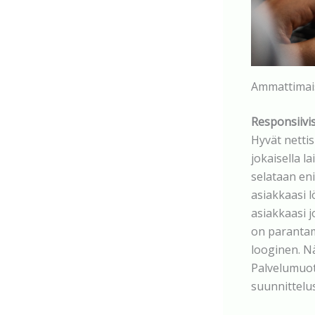
Ammattimais
Responsiivi
Hyvät nettis
jokaisella la
selataan eni
asiakkaasi l
asiakkaasi j
on parantami
looginen. Nä
Palvelumuot
suunnittelu