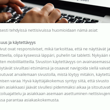
esti tehdyissä nettisivuissa huomioidaan nämä asiat:
suus ja käytettävyys
ivut ovat responsiiviset, mikä tarkoittaa, että ne näyttävät j
itteella, olipa kyseessä läppäri, puhelin tai tabletti. Nykyään 
ten mobiililaitteilla. Sivuston käytettävyys on avainasemassa
öytävät sivuiltasi etsimänsä ja osaavat navigoida siellä vaiva
outuvat arvailemaan sivustolla, mistä löytyy mitäkin, käytet
sen varaa. Hyvä käyttäjäkokemus syntyy siitä, että sivusto 
in asiakkaasi jäävät sivullesi pidemmäksi aikaa ja sitoutuvat
oiluajattelu ja asiakkaan asemaan asettuminen nettisivujen
ssa parantaa asiakaskokemusta.