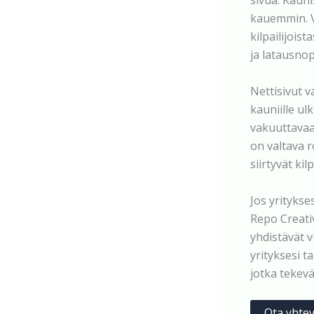
sivua. Kauni
kauemmin. Vi
kilpailijois
ja latausnop
Nettisivut v
kauniille ul
vakuuttavaa
on valtava ro
siirtyvät kilp
Jos yritykse
Repo Creati
yhdistävät 
yrityksesi t
jotka tekevä
Ota yhtey