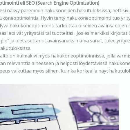
imointi eli SEO (Search Engine Optimization)
ksesi näkyy paremmin hakukoneiden hakutuloksissa, nettisiv
ukoneoptimointia. Hyvin tehty hakukoneoptimointi tuo yrity
 Hyvä hakukoneoptimointi tarkoittaa oikeiden avainsanojen m
aasi etsivät yritystäsi tai tuotteitasi. Jos esimerkiksi kirjoita
pio” ja olet asettanut avainsanaksi nämä sanat, tulee yrityk
akutuloksissa.
isältö on kulmakivi myös hakukoneoptimoinnissa, jolla varmi
van relevanttia aiheeseen ja helposti löydettävissä hakukone
peus vaikuttaa myös siihen, kuinka korkealla näyt hakutulok