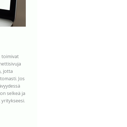
a toimivat
nettisivuja
, jotta
ttomasti. Jos
tävyydessä
on selkeä ja
 yritykseesi.