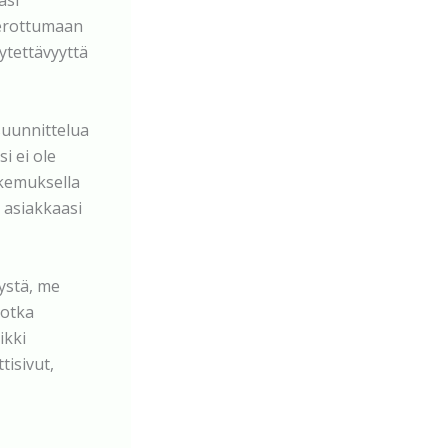
asi
a erottumaan
äytettävyyttä
suunnittelua
i ei ole
okemuksella
, asiakkaasi
tystä, me
jotka
ikki
tisivut,