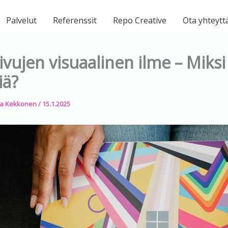
Palvelut
Referenssit
Repo Creative
Ota yhteytt
ivujen visuaalinen ilme – Miksi 
iä?
a Kekkonen
/
15.1.2025