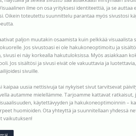
s, näyttävä ja selkeä sivusto saa asiakkaasi viihtymään sivull
suaalinen ilme on osa yrityksesi identiteettiä, ja se autta
tasi. Oikein toteutettu suunnittelu parantaa myös sivustosi k
eutta.
aativat paljon muutakin osaamista kuin pelkkää visuaalista 
kokuorelle. Jos sivustoasi ei ole hakukoneoptimoitu ja sisältös
, sivusi ei näy korkealla hakutuloksissa. Myös asiakkaan k
oli. Jos sisältösi ja sivusi eivät ole vakuuttavia ja luotettavia
ailijoidesi sivuille.
si kaipaa uusia nettisivuja tai nykyiset sivut tarvitsevat päivi
vella autamme mielellämme. Tarjoamme kattavat ratkaisut, 
visuaalisuuden, käytettävyyden ja hakukoneoptimoinnin – ka
arpeet huomioiden. Ota yhteyttä ja suunnitellaan yhdessä net
t vaikutuksen!
ttä!