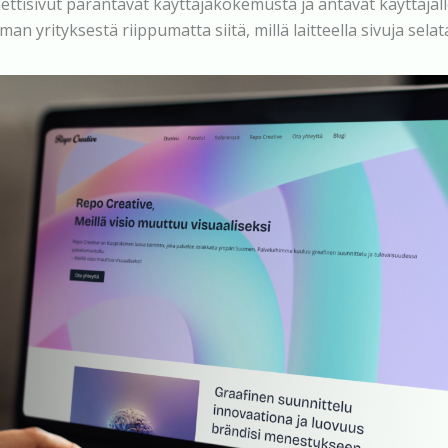
ettisivut parantavat käyttäjäkokemusta ja antavat käyttäjäl
man yrityksestä riippumatta siitä, millä laitteella sivuja selat