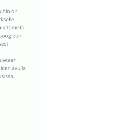
uihin on
kselle
iettimistä,
t Googleen
sesi
stetaan
iden avulla.
sissa.