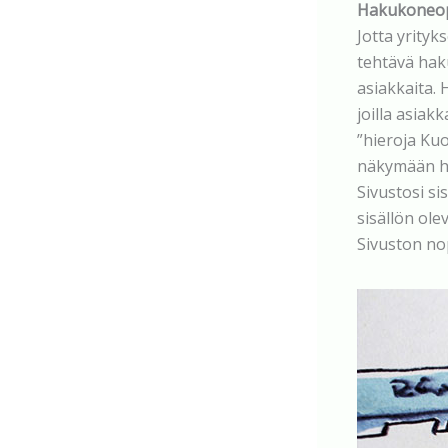
Hakukoneopt
Jotta yrity
tehtävä hak
asiakkaita.
joilla asiakk
”hieroja Kuo
näkymään h
Sivustosi s
sisällön ole
Sivuston no