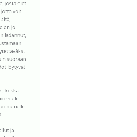
, josta olet
jotta voit
sitä,
se on jo
in ladannut,
hrustamaan
ytettäväksi.
kuin suoraan
edot löytyvät
en, koska
in ei ole
ään monelle
.
llut ja