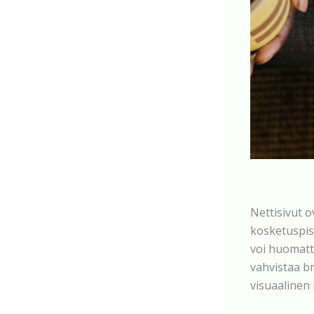
Nettisivut o
kosketuspist
voi huomatt
vahvistaa br
visuaalinen 