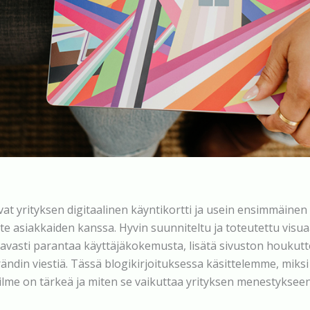
vat yrityksen digitaalinen käyntikortti ja usein ensimmäinen
e asiakkaiden kanssa. Hyvin suunniteltu ja toteutettu visua
avasti parantaa käyttäjäkokemusta, lisätä sivuston houkutt
ändin viestiä. Tässä blogikirjoituksessa käsittelemme, miksi
ilme on tärkeä ja miten se vaikuttaa yrityksen menestykseen