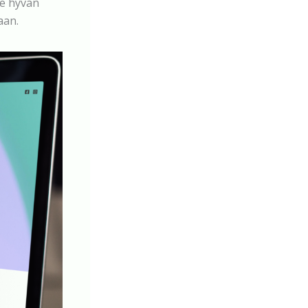
le hyvän
aan.