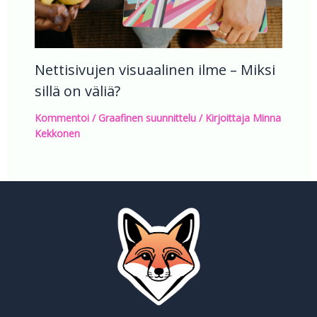
Nettisivujen visuaalinen ilme – Miksi
sillä on väliä?
Kommentoi
/
Graafinen suunnittelu
/ Kirjoittaja
Minna
Kekkonen