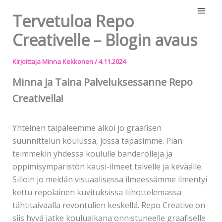
Siirry
Tervetuloa Repo
sisältöön
Creativelle – Blogin avaus
Kirjoittaja
Minna Kekkonen
/
4.11.2024
Minna ja Taina Palveluksessanne Repo
Creativella!
Yhteinen taipaleemme alkoi jo graafisen
suunnittelun koulussa, jossa tapasimme. Pian
teimmekin yhdessä koululle banderolleja ja
oppimisympäristön kausi-ilmeet talvelle ja keväälle.
Silloin jo meidän visuaalisessa ilmeessämme ilmentyi
kettu repolainen kuvituksissa liihottelemassa
tähtitaivaalla revontulien keskellä. Repo Creative on
siis hyvä jatke kouluaikana onnistuneelle graafiselle