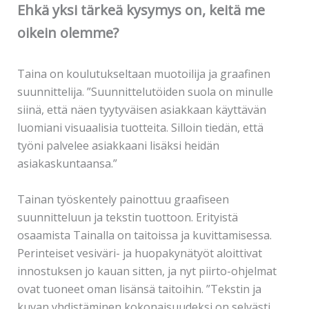
Ehkä yksi tärkeä kysymys on, keitä me
oikein olemme?
Taina on koulutukseltaan muotoilija ja graafinen
suunnittelija. ”Suunnittelutöiden suola on minulle
siinä, että näen tyytyväisen asiakkaan käyttävän
luomiani visuaalisia tuotteita. Silloin tiedän, että
työni palvelee asiakkaani lisäksi heidän
asiakaskuntaansa.”
Tainan työskentely painottuu graafiseen
suunnitteluun ja tekstin tuottoon. Erityistä
osaamista Tainalla on taitoissa ja kuvittamisessa.
Perinteiset vesiväri- ja huopakynätyöt aloittivat
innostuksen jo kauan sitten, ja nyt piirto-ohjelmat
ovat tuoneet oman lisänsä taitoihin. ”Tekstin ja
kuvan yhdistäminen kokonaisuudeksi on selvästi