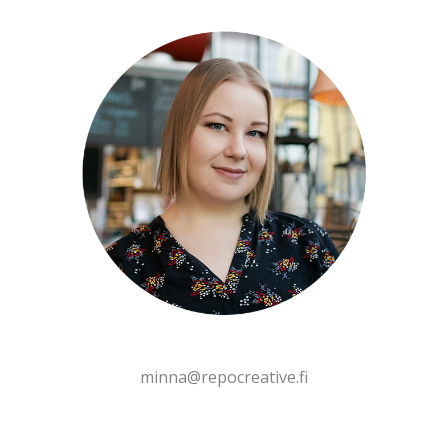
minna@repocreative.fi