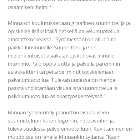
osaamiseni helmi.”
Minna on koulutukseltaan graafinen suunnittelija ja
opiskelee lisäksi tällä hetkellä palvelumuotoilua
ammattikorkeassa. ”Sydämessäni on ollut aina
paikka luovuudelle. Suunnittelu ja sen
mielenkiintoiset asiakasprojektit ovat minulle
intohimo. Palo oppia uutta ja palvella paremmin
asiakkaitteni tarpeita vei minut opiskelemaan
palvelumuotoilua. Tulevaisuudessa on hienoa
päästä yhdistämään visuaalista suunnittelua ja
palvelumuotoilua asiakastyöskentelyssä ”.
Minnan työskentely painottuu visuaaliseen
suunnitteluun kuten logoihin, nettisivuihin ja
tulevaisuudessa palvelumuotoiluun. Kuvittaminen eri
muodoissa on lähellä Minnankin sydäntä. ”Käsin